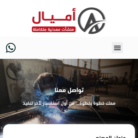
خطي
لى
لمحتوى
W
h
a
t
s
تواصل معنا
a
معك خطوة بخطوة... من أول استفسار لآخر تنفيذ
p
p
عنوان المصنع