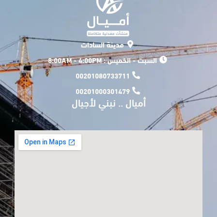
مدينة السادات
السبت - الخميس : 8:00AM - 4:00PM
00201080733711
00201000301479
أميال .. نبني لأجيال