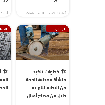
أبريل 17, 2025
لا توجد تعليقات
أبريل 17, 2025
الجمالونات
الجما
🏗️ خطوات تنفيذ
🏗️ 
منشأة معدنية ناجحة
المع
من البداية للنهاية |
الحد
دليل من مصنع أميال