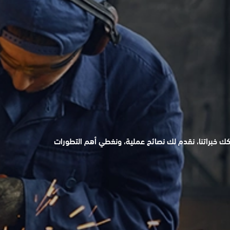
كك خبراتنا، نقدم لك نصائح عملية، ونغطي أهم التطورات