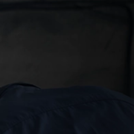
خطي
لى
لمحتوى