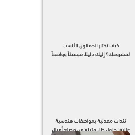
كيف تختار الجمالون الأنسب
لمشروعك؟ إليك دليلاً مبسطاً وواضحاً
تندات معدنية بمواصفات هندسية
عالية: حلول ظل متينة من مصنع أميال