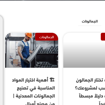
الجمالونات
الجمالونات
تختار الجمالون
🏗️ أهمية اختيار المواد
سب لمشروعك؟
المناسبة في تصنيع
دليلاً مبسطاً
الجمالونات المعدنية |
حاً
من مصنع أميال