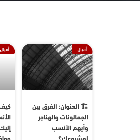
أميال
أميال
🏗️ العنوان: الفرق بين
كيف 
الجمالونات والهناجر
الأن
وأيهم الأنسب
إليك 
لمشروعك؟
وواض