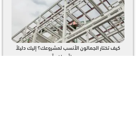
كيف تختار الجمالون الأنسب لمشروعك؟ إليك دليلاً
مبسطاً وواضحاً
تندات معدنية بمواصفات هندسية عالية: حلول ظل