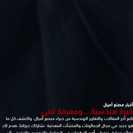
أخبار مصنع أميال
خبرة هندسية… ومعرفة تُبنى
تابع آخر المقالات والتقارير الهندسية من خبراء مصنع أميال، واكتشف كل ما
هو جديد في مجال الجمالونات والمنشآت المعدنية. نشاركك خبراتنا، نقدم لك
نصائح عملية، ونغطي أهم التطورات في الصناعة والتصميم والتنفيذ… لأن