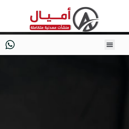
خطي
لى
لمحتوى
W
h
a
t
s
a
p
p