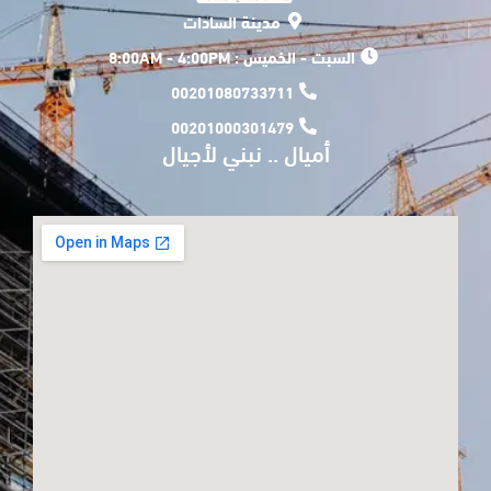
مدينة السادات
السبت - الخميس : 8:00AM - 4:00PM
00201080733711
00201000301479
أميال .. نبني لأجيال