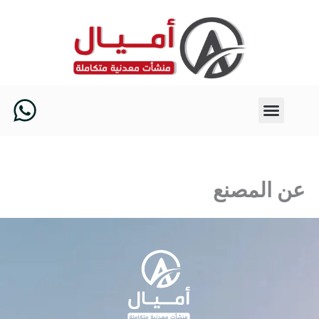
خطي
لى
لمحتوى
W
h
a
t
عن المصنع
s
a
p
p