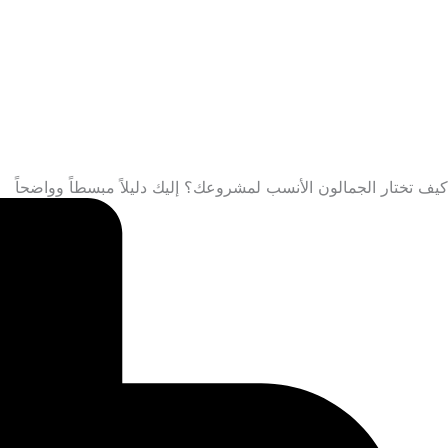
خطي
لى
لمحتوى
كيف تختار الجمالون الأنسب لمشروعك؟ إليك دليلاً مبسطاً وواضحاً